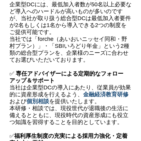
企業型DCには、最低加入者数が50名以上必要な
ど導入へのハードルが高いものが多いのです
が、当社が取り扱う総合型DCは最低加入者要件
が2名もしくは1名から導入できる2つの制度を
ご提供可能です。
当
社では「forche（あいおいニッセイ同和・野
村プラン）」・
「SBIいろどり年金」と
いう2種
類の総合型プランを、企業様のニーズに合わせ
てお選びいただいております。
✅
専任アドバイザーによる定期的なフォロー
アップ＆サポート
当社は企業型DC
の導入にあたり、従業員が効果
的に資産形成を行えるよう、
金融経済教育研修
および
個別相談
を提供いたします。
本研修・相談では、現役世代が退職後の生活に
備えるとともに、現役時代の資産形成にも
役立
つ知識を習得することを目的としています。
✅
福利厚生制度の充実による採用力強化・定着