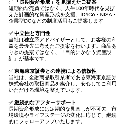
✅
「長期資産形成」を見据えたご提案
短期的な売買ではなく、人生
100
年時代を見据
えた計画的な資産形成を支援。
iDeCo
・
NISA
・
企業型
DC
などの制度活用もご提案します。
✅
中立性と専門性
当社は独立系アドバイザーとして、お客様の利
益を最優先に考えたご提案を行います。商品あ
りきの提案ではなく、「目的にかなう資産設
計」が基本です。
✅
東海東京証券との連携による信頼性
当社は、金融商品取引業者である東海東京証券
株式会社の取扱商品を媒介し、安心してご利用
いただける環境を整えています。
✅
継続的なアフターサポート
長期資産形成には定期的な見直しが不可欠。市
場環境やライフステージの変化に応じて、継続
的にフォローアップいたします。