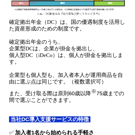
確定拠出年金（DC）は、国の優遇制度を活用し
た資産形成のための制度です。
確定拠出年金のうち、
企業型DCは、企業が掛金を拠出し、
個人型DC（
iDeCo
）は、個人が掛金を拠出しま
す。
企業型も個人型も、加入者本人が運用商品を自
由に選ぶ点は同じです。（複数選択可）
※
また、受け取る際は原則
60
歳以降
75
歳までの
間で選ぶことができます。
当社DC導入支援サービスの特徴
✅
加入者1名から始められる手軽さ